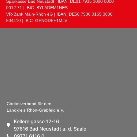
Sparkasse Bad Neustadt | IBAN: DE81 ​7935 ​3090 ​0000 ​
0012 ​71 | BIC: BYLADEM1NES
VR-Bank Main-Rhön eG | IBAN: DE50 ​7906 ​9165 ​0000 ​
804410 | BIC: GENODEF1MLV
Caritasverband für den
Landkreis Rhön-Grabfeld e.V.
Kellereigasse 12-16
97616 Bad Neustadt a. d. Saale
09771 6116 0