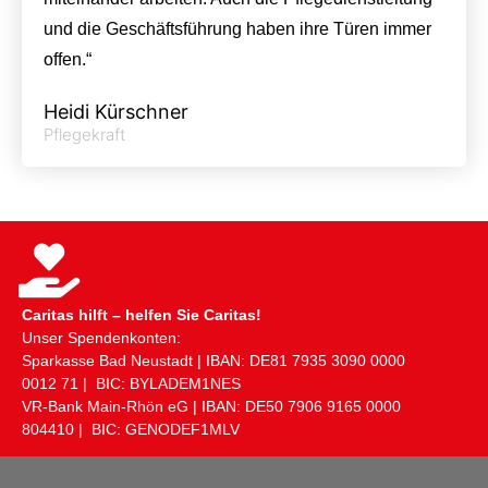
und die Geschäftsführung haben ihre Türen immer
offen.“
Heidi Kürschner
Pflegekraft
Caritas hilft – helfen Sie Caritas!
Unser Spendenkonten:
Sparkasse Bad Neustadt | IBAN: DE81 ​7935 ​3090 ​0000 ​
0012 ​71 | BIC: BYLADEM1NES
VR-Bank Main-Rhön eG | IBAN: DE50 ​7906 ​9165 ​0000 ​
804410 | BIC: GENODEF1MLV