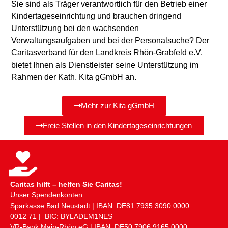
Sie sind als Träger verantwortlich für den Betrieb einer
Kindertageseinrichtung und brauchen dringend
Unterstützung bei den wachsenden
Verwaltungsaufgaben und bei der Personalsuche? Der
Caritasverband für den Landkreis Rhön-Grabfeld e.V.
bietet Ihnen als Dienstleister seine Unterstützung im
Rahmen der Kath. Kita gGmbH an.
Mehr zur Kita gGmbH
Freie Stellen in den Kindertageseinrichtungen
Caritas hilft – helfen Sie Caritas!
Unser Spendenkonten:
Sparkasse Bad Neustadt | IBAN: DE81 ​7935 ​3090 ​0000 ​
0012 ​71 | BIC: BYLADEM1NES
VR-Bank Main-Rhön eG | IBAN: DE50 ​7906 ​9165 ​0000 ​