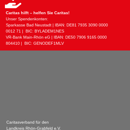
Caritas hilft – helfen Sie Caritas!
Unser Spendenkonten:
Sparkasse Bad Neustadt | IBAN: DE81 ​7935 ​3090 ​0000 ​
0012 ​71 | BIC: BYLADEM1NES
VR-Bank Main-Rhön eG | IBAN: DE50 ​7906 ​9165 ​0000 ​
804410 | BIC: GENODEF1MLV
Caritasverband für den
Landkreis Rhön-Grabfeld e.V.