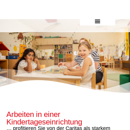
Inhalt
springen
Arbeiten in einer
Kindertageseinrichtung
… profitieren Sie von der Caritas als starkem