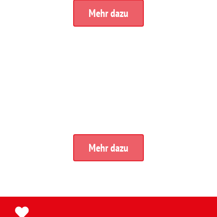
Mehr dazu
Kindergartenleitung (m,w,d)
ab 25 Std. in Brendlorenzen
Mehr dazu