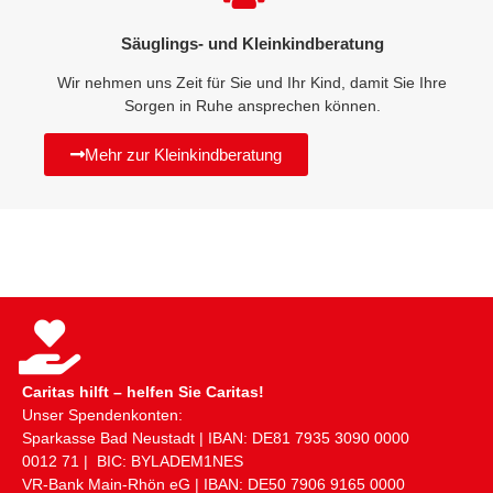
Säuglings- und Kleinkindberatung
Wir nehmen uns Zeit für Sie und Ihr Kind, damit Sie Ihre
Sorgen in Ruhe ansprechen können.
Mehr zur Kleinkindberatung
Caritas hilft – helfen Sie Caritas!
Unser Spendenkonten:
Sparkasse Bad Neustadt | IBAN: DE81 ​7935 ​3090 ​0000 ​
0012 ​71 | BIC: BYLADEM1NES
VR-Bank Main-Rhön eG | IBAN: DE50 ​7906 ​9165 ​0000 ​