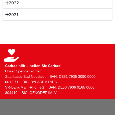
2022
2021
Caritas hilft – helfen Sie Caritas!
Unser Spendenkonten:
Sparkasse Bad Neustadt | IBAN: DE81 ​7935 ​3090 ​0000 ​
0012 ​71 | BIC: BYLADEM1NES
VR-Bank Main-Rhön eG | IBAN: DE50 ​7906 ​9165 ​0000 ​
804410 | BIC: GENODEF1MLV