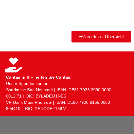
Zurück zur Übersicht
Caritas hilft – helfen Sie Caritas!
Unser Spendenkonten:
Sparkasse Bad Neustadt | IBAN: DE81 ​7935 ​3090 ​0000 ​
0012 ​71 | BIC: BYLADEM1NES
VR-Bank Main-Rhön eG | IBAN: DE50 ​7906 ​9165 ​0000 ​
804410 | BIC: GENODEF1MLV