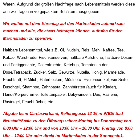
Waren.
Aufgrund der großen Nachfrage nach Lebensmitteln werden diese
an zwei Tagen in vorgepackten Behältern ausgegeben.
Wir wollen mit dem Ehrentag auf den Martinsladen aufmerksam
machen und alle, die etwas beitragen können, aufrufen für den
Martinsladen zu spenden:
Haltbare Lebensmittel, wie z.B. Öl, Nudeln, Reis, Mehl, Kaffee, Tee,
Kakao, Wurst- oder Fischkonserven, haltbare Aufstriche, haltbare Dosen-
und Fertiggerichte, Dosenfrüchte, Ketchup, Tomaten in der
Dose/Tetrapack, Zucker, Salz, Gewürze, Nutella, Honig, Marmelade,
Fruchtsaft, H-Milch, Haferflocken, Müsli etc. Hygieneartikel, wie Seife,
Duschgel, Shampoo, Zahnpasta, Zahnbürsten (auch für Kinder),
Hand-/Körpercreme, Toilettenpapier, Babywindeln, Deo, Rasierer,
Rasiergel, Feuchttücher, etc.
Abgabe beim Caritasverband, Kellereigasse 12-16 in 97616 Bad
Neustadt/Saale
zu den
Öffnungszeiten: Mo
ntag bis Donnerstag von
8
:00 Uhr – 12:00 Uhr und von 13:00 Uhr – 16:30 Uhr, Freitag
von
8:00
Uhr – 12:00 Uhr oder direkt im Martinsladen in der Sonnenstr.1,