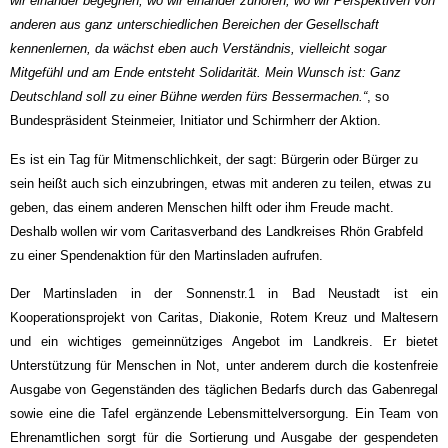
wir einander begegnen, wo wir einander zuhören, wo wir Perspektiven von
anderen aus ganz unterschiedlichen Bereichen der Gesellschaft
kennenlernen, da wächst eben auch Verständnis, vielleicht sogar
Mitgefühl und am Ende entsteht Solidarität. Mein Wunsch ist: Ganz
Deutschland soll zu einer Bühne werden fürs Bessermachen.“
, so
Bundespräsident Steinmeier, Initiator und Schirmherr der Aktion.
Es ist ein Tag für Mitmenschlichkeit, der sagt: Bürgerin oder Bürger zu
sein heißt auch sich einzubringen, etwas mit anderen zu teilen, etwas zu
geben, das einem anderen Menschen hilft oder ihm Freude macht.
Deshalb wollen wir vom Caritasverband des Landkreises Rhön Grabfeld
zu einer Spendenaktion für den Martinsladen aufrufen.
Der Martinsladen in der Sonnenstr.1 in Bad Neustadt ist ein
Kooperationsprojekt von Caritas, Diakonie, Rotem Kreuz und Maltesern
und ein wichtiges gemeinnütziges Angebot im Landkreis. E
r bietet
Unterstützung für Menschen in Not, unter anderem durch die kostenfreie
Ausgabe von Gegenständen des täglichen Bedarfs durch das Gabenregal
sowie eine die Tafel ergänzende Lebensmittelversorgung. Ein Team von
Ehrenamtlichen sorgt für die Sortierung und Ausgabe der gespendeten