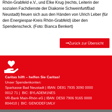
Rhön-Grabfeld e.V., und Elke Krug (rechts, Leiterin der
sozialen Fachdienste der Diakonie Schweinfurt/Bad
Neustadt) freuen sich aus den Händen von Ulrich Leber (für
den Energiespar-Kreis Rhön-Grabfeld) über den
Spendenscheck. (Foto: Bianca Benkert)
Zurück zur Übersicht
Caritas hilft – helfen Sie Caritas!
Unser Spendenkonten:
Sparkasse Bad Neustadt | IBAN: DE81 ​7935 ​3090 ​0000 ​
0012 ​71 | BIC: BYLADEM1NES
VR-Bank Main-Rhön eG | IBAN: DE50 ​7906 ​9165 ​0000 ​
804410 | BIC: GENODEF1MLV