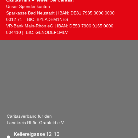
Unser Spendenkonten:
Sparkasse Bad Neustadt | IBAN: DE81 ​7935 ​3090 ​0000 ​
0012 ​71 | BIC: BYLADEM1NES
VR-Bank Main-Rhön eG | IBAN: DE50 ​7906 ​9165 ​0000 ​
804410 | BIC: GENODEF1MLV
Caritasverband für den
Landkreis Rhön-Grabfeld e.V.
Kellereigasse 12-16