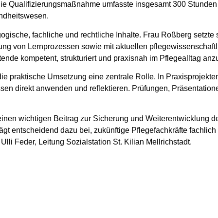
Die Qualifizierungsmaßnahme umfasste insgesamt 300 Stunden un
undheitswesen.
gische, fachliche und rechtliche Inhalte. Frau Roßberg setzte s
ng von Lernprozessen sowie mit aktuellen pflegewissenschaftli
nde kompetent, strukturiert und praxisnah im Pflegealltag anzu
e praktische Umsetzung eine zentrale Rolle. In Praxisprojekte
en direkt anwenden und reflektieren. Prüfungen, Präsentationen
einen wichtigen Beitrag zur Sicherung und Weiterentwicklung der
rägt entscheidend dazu bei, zukünftige Pflegefachkräfte fachlich
lli Feder, Leitung Sozialstation St. Kilian Mellrichstadt.