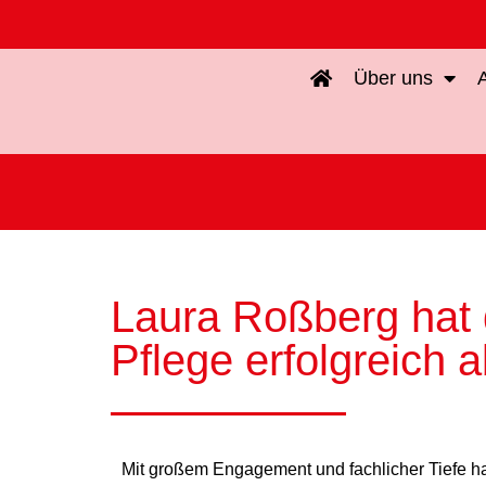
Inhalt
springen
Über uns
Laura Roßberg hat d
Pflege erfolgreich
Mit großem Engagement und fachlicher Tiefe hat 