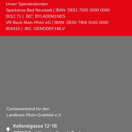
Unser Spendenkonten:
Sparkasse Bad Neustadt | IBAN: DE81 ​7935 ​3090 ​0000 ​
0012 ​71 | BIC: BYLADEM1NES
VR-Bank Main-Rhön eG | IBAN: DE50 ​7906 ​9165 ​0000 ​
804410 | BIC: GENODEF1MLV
Caritasverband für den
Landkreis Rhön-Grabfeld e.V.
Kellereigasse 12-16